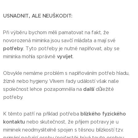
USNADNIT, ALE NEUŠKODIT:
Při výběru bychom měli pamatovat na fakt, že
novorozená miminka jsou savčí mláďata a mají své
potřeby
. Tyto potřeby je nutné naplňovat, aby se
vyvíjet
miminka mohla správně
.
Obvykle nemáme problém s naplňováním potřeb hladu,
žízně nebo hygieny. Vlivem řady událostí však naše
další
společnost lehce pozapomněla na
důležité
potřeby.
blízkého fyzického
K těmto patří na příklad potřeba
kontaktu
nebo skutečnost, že příjem potravy je u
miminek neodmyslitelně spojen s těsnou blízkostí tzv.
primání pečující osoby (nejčastěji bývá touto osobou