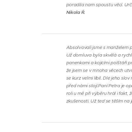
poradila nam spoustu věcí. Urč
Nikola Ř.
Absolvovali jsme s manželem př
Už domluva byla skvělá a rychl
panenkami a kojícími polštáři pr
že jsem se v mnoha věcech utvrdil
se kurz velmi líbil. Dle jeho s
před námi stojí.Paní Petra je 
roli u mě při výběru hrál i fakt
zkušenosti. Už teď se těším na 