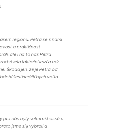
í
našem regionu. Petra se s námi
kavost a praktičnost
li, ale i na to nás Petra
ocházela laktační krizí a tak
e. Škoda jen, že je Petra od
bdobí šestinedělí bych volila
y pro nás byly velmi přínosné a
to jsme si ji vybrali a