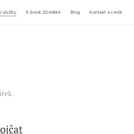
í služby
E-book ZDARMA
Blog
Kontakt a ceník
átek.
ojčat