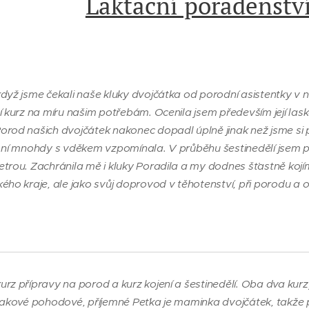
Laktační poradenstv
když jsme čekali naše kluky dvojčátka od porodní asistentky v 
í kurz na míru našim potřebám. Ocenila jsem především její las
rod našich dvojčátek nakonec dopadl úplně jinak než jsme si přá
a ní mnohdy s vděkem vzpomínala. V průběhu šestinedělí jsem pr
trou. Zachránila mě i kluky Poradila a my dodnes šťastně kojím
ého kraje, ale jako svůj doprovod v těhotenství, při porodu a o
rz přípravy na porod a kurz kojení a šestinedělí. Oba dva kurz
takové pohodové, příjemné Peťka je maminka dvojčátek, takže pro