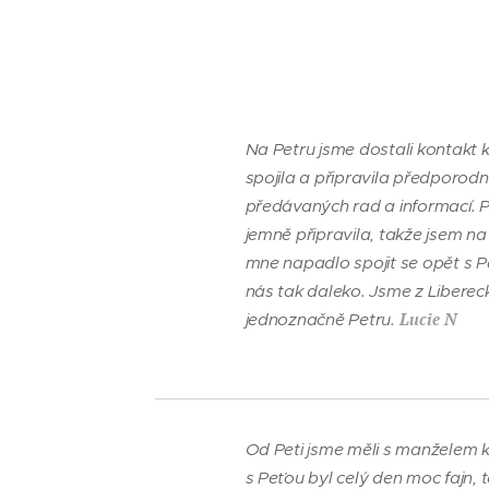
Na Petru jsme dostali kontakt 
spojila a připravila předporodn
předávaných rad a informací. Po
jemně připravila, takže jsem n
mne napadlo spojit se opět s Pe
nás tak daleko. Jsme z Libereck
Lucie N
jednoznačně Petru.
Od Peti jsme měli s manželem ku
s Peťou byl celý den moc fajn, 