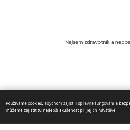
Nejsem zdravotník a neposk
Používáme cookies, abychom zajistili správné fungování a bezp
můžeme zajistit tu nejlepší zkušenost při jejich návštěvě.
Tento web je vytvoře