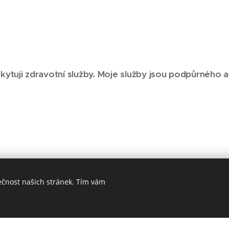
ytuji zdravotní služby. Moje služby jsou podpůrného a
ečnost našich stránek. Tím vám
© 2023 DVĚ SLUNCE. Všechna práva vyhrazena.
Vytvořeno službou
Webnode
Cookies
ný pomocí Webnode.
Vytvořte si vlastní stránky
zdarma ještě dnes!