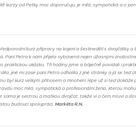
itě kurzy od Peťky moc doporučuju, je milá, sympatická a o po
edporodní kurz přípravy na kojení a šestinedělí s dvojčátky a 
á. Paní Petra k nám přijela vybavená nejen úžasnými znalostmi 
o praktickou ukázku. Tři hodiny jsme si báječně povídali i prakt
a, jiné mi zase paní Petra odhalila z jiné stránky a já se teď cít
lov mu byl kurz velkým přínosem a mnohem lépe už si teď dokáže 
opravdu moc milá, sympatická a profesionální žena, kterou mo
, že sama je sestrou a matkou dvojčat, takže ví o čem mluví a do
jistou budoucí spolupráci.
Markéta R.N.