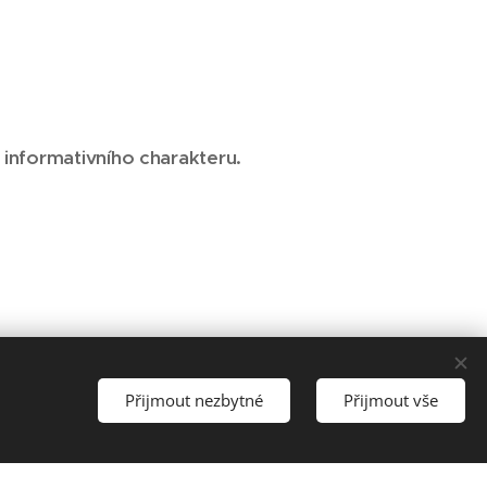
 informativního charakteru.
Přijmout nezbytné
Přijmout vše
Vytvořit stránky