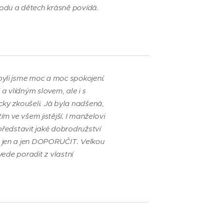
rodu a dětech krásně povídá.
byli jsme moc a moc spokojení.
a vlídným slovem, ale i s
icky zkoušeli. Já byla nadšená,
ím ve všem jistější. I manželovi
představit jaké dobrodružství
hu jen a jen DOPORUČIT. Velkou
vede poradit z vlastní