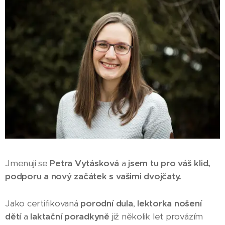
Jmenuji se
Petra Vytásková
a
jsem tu pro váš klid,
podporu a nový začátek s vašimi dvojčaty.
Jako certifikovaná
porodní
dula
,
lektorka nošení
dětí
a
laktační poradkyně
již několik let provázím