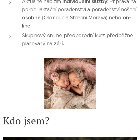
individuální služby
Aktuálně nabízím
: Příprava na
porod, laktační poradenství a poradenství nošení
osobně
on-
(Olomouc a Střední Morava) nebo
line.
Skupinový on-line předporodní kurz předběžně
září.
plánovaný na
Kdo
jsem?