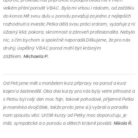
velkém přání porodit VBAC. Byla mi vrbou i rádcem, od začátku
do konce.Mít svou dulu u porodu považuji za jedno z nejlepších
rozhodnutí a investic.Peťka dělá svou práci srdcem, vyzařuje z ní
úžasný klid, pokora, skromnost a zároveň profesionalita. Nebylo
nic, s čím bychom si společně neporadili.Děkujeme, že pro nás
druhý, úspěšný VBAC porod mohl být krásným
Michaela P.
zážitkem.
Od Peti jsme měli s manželem kurz přípravy na porod a kurz
kojení a šestinedělí. Oba dva kurzy pro nás byly velmi přínosné a
s Peťou byl celý den moc fajn, takové pohodové, příjemné Peťka
je maminka dvojčátek, takže proto jsme si ji vybrali a poradila
nam spoustu věcí. Určitě kurzy od Peťky moc doporučuju, je
milá, sympatická a o porodu a dětech krásně povídá.
Nikola Ř.