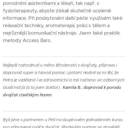
porodními asistentkami a lékaři, tak např. s
fyzioterapeuty, abyste získali skutečně ucelené
informace. Při poskytování další péče využívám také
relaxační techniky, aromaterapii, práci s tělem a
nejrůznější komunikační nástroje. Jsem také praktik
metody Access Bars.
Nejlepší rozhodnutí u mého těhotenství s dvojčaty, příprava i
doprovod super a hlavně pomoc i potom! Hodně se mi líbí, že
Petra je vzdělaná i ve zdravotnictví a má načteno víc odborných
studií než já (a to jsem doktor) .
Kamila B.
,
doprovod k porodu
dvojčat císařským řezem
Byli jsme s partnerem u Peti na skupinovém jednodenním kurzu
pro připravené rodiče dvojčat .Především partner se dozvěděl