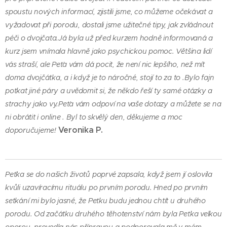
spoustu nových informací, zjistili jsme, co můžeme očekávat a
vyžadovat při porodu, dostali jsme užitečné tipy, jak zvládnout
péči o dvojčata.Já byla už před kurzem hodně informovaná a
kurz jsem vnímala hlavně jako psychickou pomoc. Většina lidí
vás straší, ale Peťa vám dá pocit, že není nic lepšího, než mít
doma dvojčátka, a i když je to náročné, stojí to za to .Bylo fajn
potkat jiné páry a uvědomit si, že někdo řeší ty samé otázky a
strachy jako vy.Peťa vám odpoví na vaše dotazy a můžete se na
ni obrátit i online . Byl to skvělý den, děkujeme a moc
Veronika P.
doporučujeme!
Peťka se do našich životů poprvé zapsala, když jsem jí oslovila
kvůli uzavíracímu rituálu po prvním porodu. Hned po prvním
setkání mi bylo jasné, že Peťku budu jednou chtít u druhého
porodu. Od začátku druhého těhotenství nám byla Peťka velkou
oporou, provedla nás přípravou a podporovala mě v mém