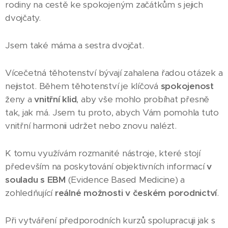
rodiny na cestě ke spokojeným začátkům s jejich
dvojčaty.
Jsem také máma a sestra dvojčat.
Vícečetná těhotenství bývají zahalena řadou otázek a
nejistot. Během těhotenství je klíčová
spokojenost
ženy a
vnitřní
klid
, aby vše mohlo probíhat přesně
tak, jak má. Jsem tu proto, abych Vám pomohla tuto
vnitřní harmonii udržet nebo znovu nalézt.
K tomu využívám rozmanité nástroje, které stojí
především na poskytování objektivních informací
v
souladu s EBM
(Evidence Based Medicine) a
zohledňující
reálné možnosti v českém porodnictví
.
Při vytváření předporodních kurzů spolupracuji jak s