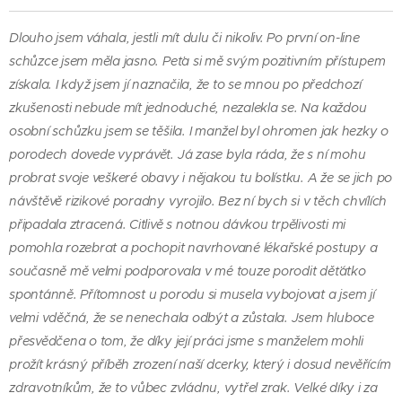
Dlouho jsem váhala, jestli mít dulu či nikoliv. Po první on-line
schůzce jsem měla jasno. Peťa si mě svým pozitivním přístupem
získala. I když jsem jí naznačila, že to se mnou po předchozí
zkušenosti nebude mít jednoduché, nezalekla se. Na každou
osobní schůzku jsem se těšila. I manžel byl ohromen jak hezky o
porodech dovede vyprávět. Já zase byla ráda, že s ní mohu
probrat svoje veškeré obavy i nějakou tu bolístku. A že se jich po
návštěvě rizikové poradny vyrojilo. Bez ní bych si v těch chvílích
připadala ztracená. Citlivě s notnou dávkou trpělivosti mi
pomohla rozebrat a pochopit navrhované lékařské postupy a
současně mě velmi podporovala v mé touze porodit děťátko
spontánně. Přítomnost u porodu si musela vybojovat a jsem jí
velmi vděčná, že se nenechala odbýt a zůstala. Jsem hluboce
přesvědčena o tom, že díky její práci jsme s manželem mohli
prožít krásný příběh zrození naší dcerky, který i dosud nevěřícím
zdravotníkům, že to vůbec zvládnu, vytřel zrak. Velké díky i za