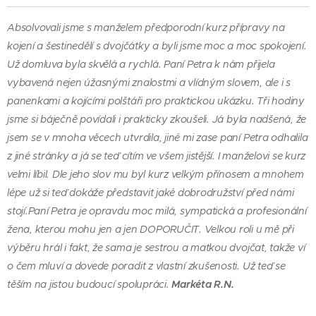
Absolvovali jsme s manželem předporodní kurz přípravy na
kojení a šestinedělí s dvojčátky a byli jsme moc a moc spokojení.
Už domluva byla skvělá a rychlá. Paní Petra k nám přijela
vybavená nejen úžasnými znalostmi a vlídným slovem, ale i s
panenkami a kojícími polštáři pro praktickou ukázku. Tři hodiny
jsme si báječně povídali i prakticky zkoušeli. Já byla nadšená, že
jsem se v mnoha věcech utvrdila, jiné mi zase paní Petra odhalila
z jiné stránky a já se teď cítím ve všem jistější. I manželovi se kurz
velmi líbil. Dle jeho slov mu byl kurz velkým přínosem a mnohem
lépe už si teď dokáže představit jaké dobrodružství před námi
stojí.Paní Petra je opravdu moc milá, sympatická a profesionální
žena, kterou mohu jen a jen DOPORUČIT. Velkou roli u mě při
výběru hrál i fakt, že sama je sestrou a matkou dvojčat, takže ví
o čem mluví a dovede poradit z vlastní zkušenosti. Už teď se
těším na jistou budoucí spolupráci.
Markéta R.N.