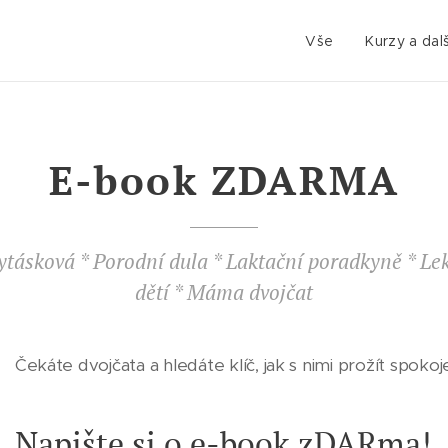
Vše
Kurzy a dalš
E-book ZDARMA
Vytásková
* Porodní
dula * Laktační poradkyně *
Le
dětí * Máma dvojčat
Čekáte dvojčata a hledáte klíč, jak s nimi prožít spoko
Napište si o e-book zDARma!