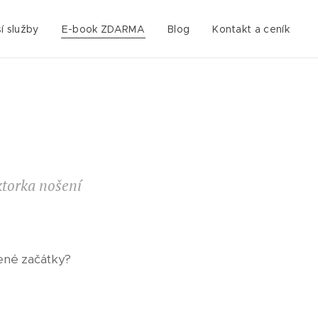
í služby
E-book ZDARMA
Blog
Kontakt a ceník
ktorka nošení
jené začátky?